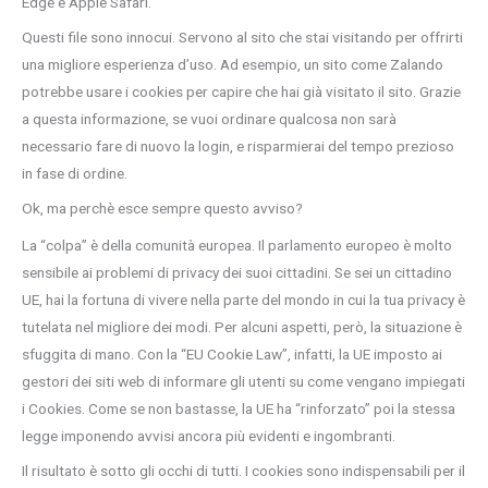
Edge e Apple Safari.
Questi file sono innocui. Servono al sito che stai visitando per offrirti
una migliore esperienza d’uso. Ad esempio, un sito come Zalando
potrebbe usare i cookies per capire che hai già visitato il sito. Grazie
a questa informazione, se vuoi ordinare qualcosa non sarà
necessario fare di nuovo la login, e risparmierai del tempo prezioso
in fase di ordine.
Ok, ma perchè esce sempre questo avviso?
La “colpa” è della comunità europea. Il parlamento europeo è molto
sensibile ai problemi di privacy dei suoi cittadini. Se sei un cittadino
UE, hai la fortuna di vivere nella parte del mondo in cui la tua privacy è
tutelata nel migliore dei modi. Per alcuni aspetti, però, la situazione è
sfuggita di mano. Con la “EU Cookie Law”, infatti, la UE imposto ai
gestori dei siti web di informare gli utenti su come vengano impiegati
i Cookies. Come se non bastasse, la UE ha “rinforzato” poi la stessa
legge imponendo avvisi ancora più evidenti e ingombranti.
Il risultato è sotto gli occhi di tutti. I cookies sono indispensabili per il