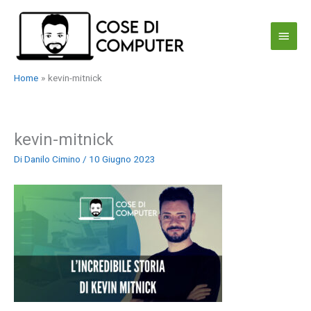
Vai
al
Menu
contenuto
princi
Home
kevin-mitnick
kevin-mitnick
Di
Danilo Cimino
/
10 Giugno 2023