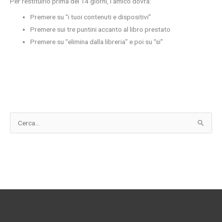
Per restituirlo prima dei 14 giorni, l’amico dovrà:
Premere su “i tuoi contenuti e dispositivi”
Premere sui tre puntini accanto al libro prestato
Premere su “elimina dalla libreria” e poi su “si”
C
e
r
c
a
: