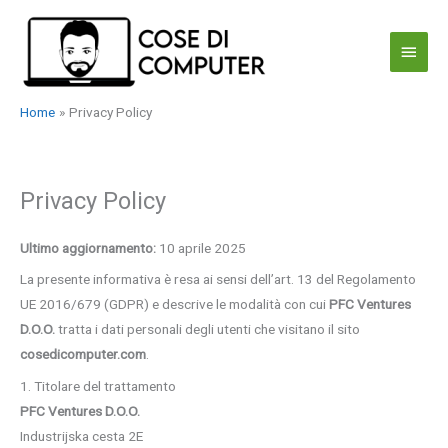
Vai
al
Menu
contenuto
princi
Home
Privacy Policy
Privacy Policy
Ultimo aggiornamento:
10 aprile 2025
La presente informativa è resa ai sensi dell’art. 13 del Regolamento
UE 2016/679 (GDPR) e descrive le modalità con cui
PFC Ventures
D.O.O.
tratta i dati personali degli utenti che visitano il sito
cosedicomputer.com
.
1. Titolare del trattamento
PFC Ventures D.O.O.
Industrijska cesta 2E