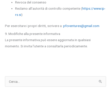
Revoca del consenso
Reclamo all’autorità di controllo competente (
https://www.ip-
rs.si
)
Per esercitare i propri diritti, scrivere a:
pfcventures@gmail.com
9. Modifiche alla presente informativa
La presente informativa può essere aggiornata in qualsiasi
momento. Si invita l’utente a consultarla periodicamente.
C
e
r
c
a