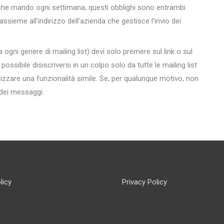
he mando ogni settimana, questi obblighi sono entrambi
, assieme all’indirizzo dell’azienda che gestisce l’invio dei
a ogni genere di mailing list) devi solo premere sul link o sul
sibile disiscriversi in un colpo solo da tutte le mailing list
alizzare una funzionalità simile. Se, per qualunque motivo, non
e dei messaggi.
licy
Privacy Policy