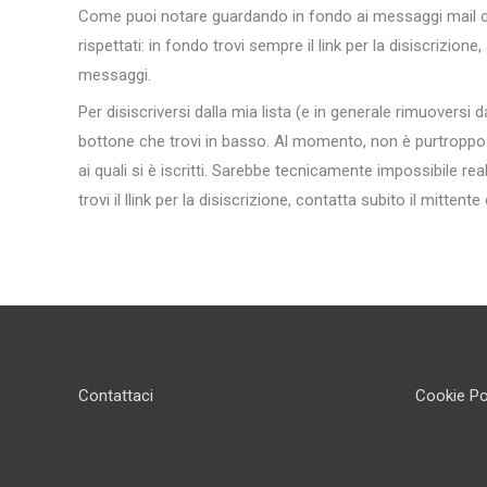
Come puoi notare guardando in fondo ai messaggi mail c
rispettati: in fondo trovi sempre il link per la disiscrizione
messaggi.
Per disiscriversi dalla mia lista (e in generale rimuoversi d
bottone che trovi in basso. Al momento, non è purtroppo pos
ai quali si è iscritti. Sarebbe tecnicamente impossibile re
trovi il llink per la disiscrizione, contatta subito il mittent
Contattaci
Cookie Po