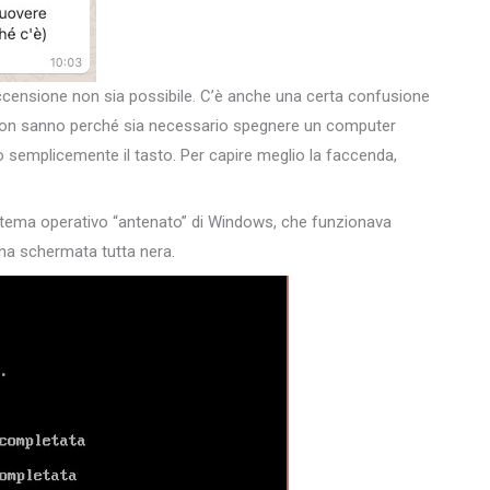
ccensione non sia possibile. C’è anche una certa confusione
i non sanno perché sia necessario spegnere un computer
semplicemente il tasto. Per capire meglio la faccenda,
stema operativo “antenato” di Windows, che funzionava
una schermata tutta nera.