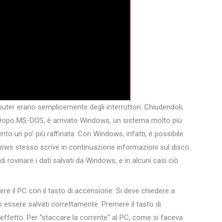
puter erano semplicemente degli interruttori. Chiudendoli,
. Dopo MS-DOS, è arrivato Windows, un sistema molto più
o un po’ più raffinata. Con Windows, infatti, è possibile
ws stesso scrive in continuazione informazioni sul disco.
 rovinare i dati salvati da Windows, e in alcuni casi ciò
re il PC con il tasto di accensione. Si deve chiedere a
essere salvati correttamente. Premere il tasto di
 effetto. Per “staccare la corrente” al PC, come si faceva