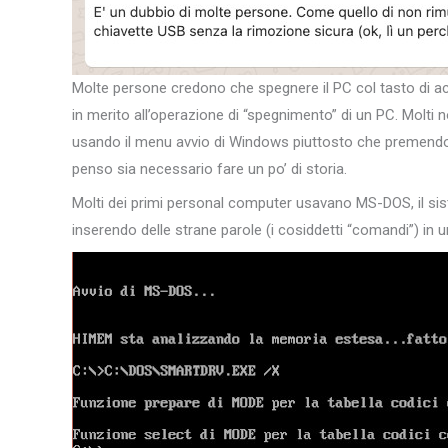
Molte persone credono che spegnere il PC col tasto di a
in merito all’operazione di “spegnimento” di un PC. Molt
usando il menu avvio di Windows piuttosto che premendo 
penso sia necessario fare un po’ di storia.
Molti dei primi personal computer usavano MS-DOS, il si
inserendo delle strane parole (i cosiddetti “comandi”) in 