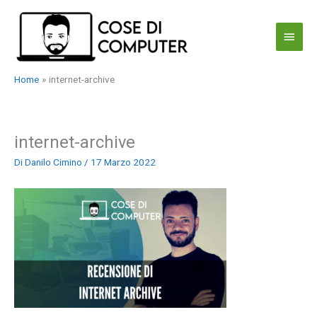
Vai
al
Menu
contenuto
princi
Home
internet-archive
internet-archive
Di
Danilo Cimino
/
17 Marzo 2022