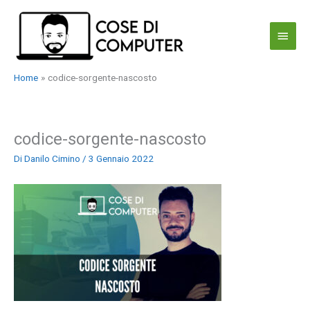
Vai
al
Menu
contenuto
princi
Home
codice-sorgente-nascosto
codice-sorgente-nascosto
Di
Danilo Cimino
/
3 Gennaio 2022