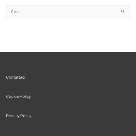
C
e
r
c
a
:
Contattaci
Cookie Policy
Privacy Policy