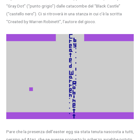
“Gray Dot” (“punto grigio”) dalle catacombe del “Black Castle”
(“castello nero”). Ci si ritroverà in una stanza in cui c’è la scritta
“Created by Warren Robinett”, l’autore del gioco.
Pare che la presenza dell’easter egg sia stata tenuta nascosta a tutti,
persino ad Atari, che se avesse scoperto lo scherzo avrebbe potuto