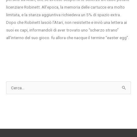
licenziare Robinett. All’epoca, la memoria delle cartucce era molto
limitata, e la stanza aggiuntiva richiedeva un 5% di spazio extra.
Dopo che Robinett lasciò l’Atari, non resistette e inviò una lettera ai
suoi ex capi, informandoli di aver trovato uno “scherzo strano”
all’interno del suo gioco. fu allora che nacque il termine “easter egg”.
C
e
r
c
a
: