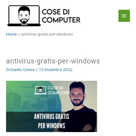
Vai
al
Menu
contenuto
princi
Home
antivirus-gratis-per-windows
antivirus-gratis-per-windows
Di
Danilo Cimino
/
12 Dicembre 2022