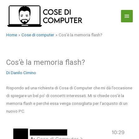
Vai
al
Menu
contenuto
princi
Home
Cose di computer
Cos’è la memoria flash?
Cos’è la memoria flash?
Di
Danilo Cimino
Rispondo ad una richiesta di Cosa di Computer che mi dà l’occasione
di spiegare un bel po’ di concetti interessati. Mi si chiede cos’è la
memoria flash e perché essa venga consigliata per l’acquisto di un
nuovo PC.