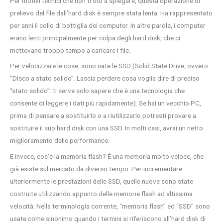
Per motivi tecnici che non ti sto a spiegare, questa operazione di
prelievo del file dall’hard disk è sempre stata lenta. Ha rappresentato
per anni il collo di bottiglia dei computer. In altre parole, i computer
erano lenti principalmente per colpa degli hard disk, che ci
mettevano troppo tempo a caricare i file.
Per velocizzare le cose, sono nate le SSD (Solid State Drive, ovvero
“Disco a stato solido”. Lascia perdere cosa voglia dire di preciso
“stato solido”: ti serve solo sapere che è una tecnologia che
consente di leggere i dati più rapidamente). Se hai un vecchio PC,
prima di pensare a sostituirlo o a riutilizzarlo potresti provare a
sostituire il suo hard disk con una SSD. In molti casi, avrai un netto
miglioramento delle performance.
E invece, cos’è la memoria flash? È una memoria molto veloce, che
già esiste sul mercato da diverso tempo. Per incrementare
ulteriormente le prestazioni delle SSD, quelle nuove sono state
costruite utilizzando appunto delle memorie flash ad altissima
velocità. Nella terminologia corrente, “memoria flash” ed “SSD” sono
usate come sinonimo quando i termini si riferiscono all’hard disk di