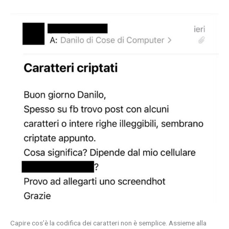
Capire cos’è la codifica dei caratteri non è semplice. Assieme alla