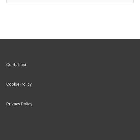
e
r
c
a
:
Contattaci
Cookie Policy
Privacy Policy