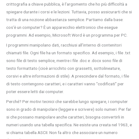
crittografia a chiave pubblica, è l’argomento che ho più difficoltà a
spiegare durante i corsi e le lezioni. Tuttavia, posso assicurarti che si
tratta di una nozione abbastanza semplice. Partiamo dalla base:
cos’è un computer? È un apparecchio elettronico che esegue
programmi. Ad esempio, Microsoft Word è un programma per PC.
I programmi manipolano dati, racchiusi all’interno di contenitori
chiamati file. Ogni file ha un formato specifico. Ad esempio, i file .txt
sono file di testo semplice, mentre i file .doc e .docx sono file di
testo formattato (cioè arricchito con grassetti, sottolineature,
corsivi e altre informazioni di stile). A prescindere dal formato, i file
di testo contengono caratteri, e i caratteri vanno “codificati” per
poter essere letti dai computer.
Perché? Per motivi tecnici che sarebbe lungo spiegare, i computer
sono in grado di manipolare (leggere e scrivere) solo numeri. Per far
si che possano manipolare anche caratteri, bisogna convertirli in
numeri usando una tabella specifica. Ne esiste una creata nel 1963, e
si chiama tabella ASCII. Non fa altro che associare un numero