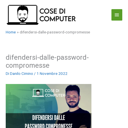
Vai
al
Menu
contenuto
princi
Home
difendersi-dalle-password-compromesse
difendersi-dalle-password-
compromesse
Di
Danilo Cimino
/
1 Novembre 2022