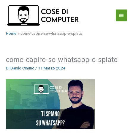
Vai
al
Menu
contenuto
princi
Home
come-capire-se-whatsapp-e-spiato
come-capire-se-whatsapp-e-spiato
Di
Danilo Cimino
/
11 Marzo 2024