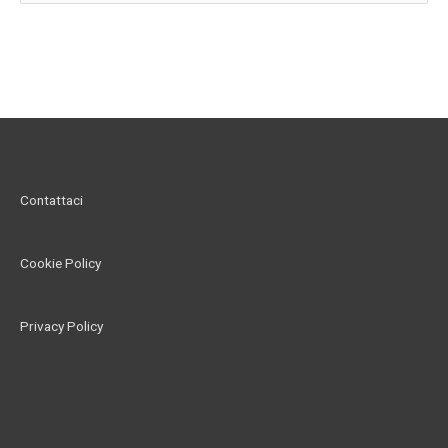
e
r
c
a
:
Contattaci
Cookie Policy
Privacy Policy