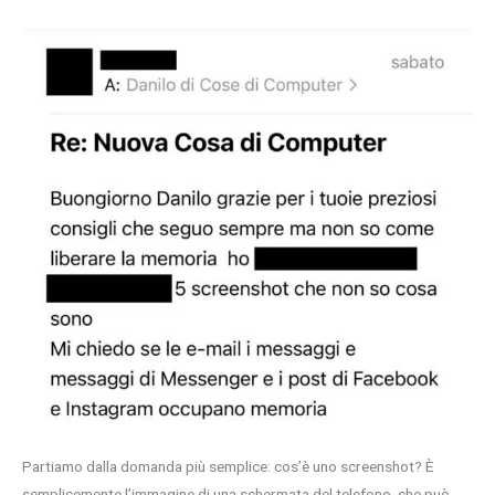
Partiamo dalla domanda più semplice: cos’è uno screenshot? È
semplicemente l’immagine di una schermata del telefono, che può