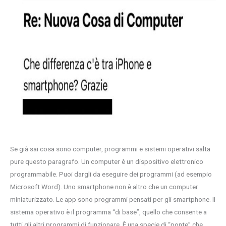
Se già sai cosa sono computer, programmi e sistemi operativi salta
pure questo paragrafo. Un computer è un dispositivo elettronico
programmabile. Puoi dargli da eseguire dei programmi (ad esempio
Microsoft Word). Uno smartphone non è altro che un computer
miniaturizzato. Le app sono programmi pensati per gli smartphone. Il
sistema operativo è il programma “di base”, quello che consente a
tutti gli altri programmi di funzionare. È una specie di “ponte” che