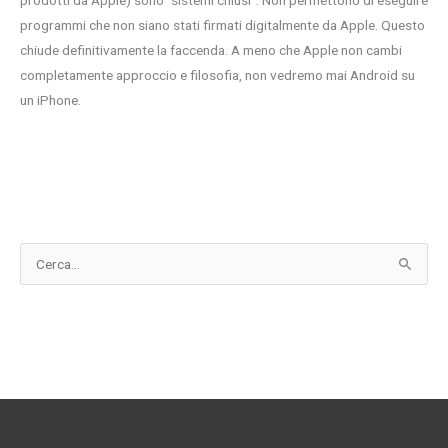
prodotti da Apple) sono “sistemi chiusi”. Non permettono di eseguire
programmi che non siano stati firmati digitalmente da Apple. Questo
chiude definitivamente la faccenda. A meno che Apple non cambi
completamente approccio e filosofia, non vedremo mai Android su
un iPhone.
C
e
r
c
a
: