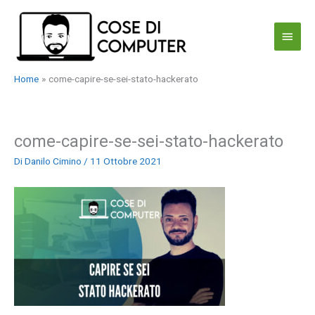
Vai
al
Menu
contenuto
princi
Home
come-capire-se-sei-stato-hackerato
come-capire-se-sei-stato-hackerato
Di
Danilo Cimino
/
11 Ottobre 2021